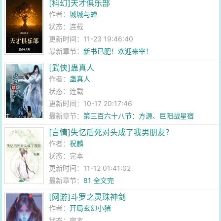
[科幻]天才俱乐部
作者：
城城与蝉
状态：连载
更新时间：11-23 19:46:40
最新章节：
新书已肥！欢迎来宰！
[武侠]蛊真人
作者：
蛊真人
状态：连载
更新时间：10-17 20:17:46
最新章节：
第三百六十八节：方源、巨阳战星宿
[言情]失忆后死对头成了我男朋友？
作者：
祝麟
状态：完本
更新时间：11-12 01:41:02
最新章节：
81 全文完
[网游]斗罗之灵珠神剑
作者：
开局玄幻小猪
状态：完本