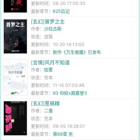
更新时间：08-20 17:05:30
最新章节：
625后记
[玄幻]普罗之主
作者：
沙拉古斯
状态：连载
更新时间：10-20 14:13:05
最新章节：
新作《万生痴魔》已发布
[言情]风月不知道
作者：
绘雾
状态：完本
更新时间：11-15 07:03:48
最新章节：
93 仰姣x聂嘉誉3
[玄幻]惹祸精
作者：
二蛋
状态：完本
更新时间：09-05 19:28:01
最新章节：
第68章 完