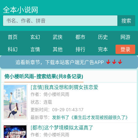
全本小说网
搜索
首页
玄幻
武侠
都市
历史
网游
科幻
言情
其他
排行
完本
登录
↓↓↓
追看新章节，下载本站客户端无广告APP
倚小楼听风雨-搜索结果(共8条记录)
[言情]我真没想和刺猬女孩恋爱
作者：
倚小楼听风雨
状态：连载
更新时间：09-29 01:43:17
最新章节：
发新书了《重生后才发现被觊觎很久了》
[都市]这个梦境模拟太逼真了
作者：
倚小楼听风雨