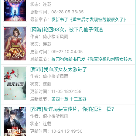
状态：连载
更新时间：08-28 05:36:35
最新章节：
发新书了《重生后才发现被觊觎很久了》
[网游]轮回98次，被下凡仙子倒追
作者：
倚小楼听风雨
状态：连载
更新时间：09-27 10:04:05
最新章节：
校园狗粮新书已发《我真没想和刺猬女孩恋
爱》
[都市]我血族女友太激进了
作者：
倚小楼听风雨
状态：连载
更新时间：11-05 18:01:58
最新章节：
第四十章 十三圣器
[都市]反诈局要宣传片，你拍孤注一掷？
作者：
倚小楼听风雨
状态：连载
更新时间：10-24 15:49:50