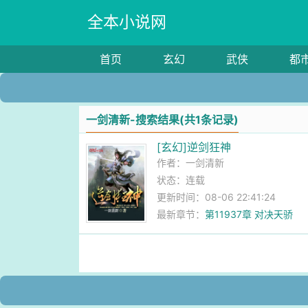
全本小说网
首页
玄幻
武侠
都
一剑清新-搜索结果(共1条记录)
[玄幻]逆剑狂神
作者：
一剑清新
状态：连载
更新时间：08-06 22:41:24
最新章节：
第11937章 对决天骄