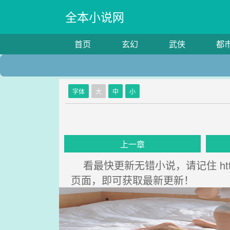
全本小说网
首页
玄幻
武侠
都
字体
大
中
小
上一章
看最快更新无错小说，请记住 http
页面，即可获取最新更新！