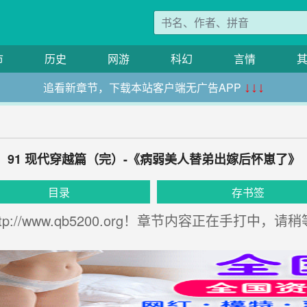
市
历史
网游
科幻
言情
追看新章节，下载本站客户端无广告APP
↓↓↓
91 现代穿越篇（完）-《病弱美人替弟出嫁后怀崽了》
目录
存书签
://www.qb5200.org！章节内容正在手打中