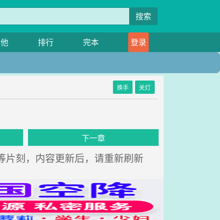
搜索
其他
排行
完本
登录
换手
关灯
下一章
，请稍等片刻，内容更新后，请重新刷新