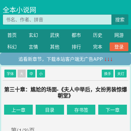
全本小说网
搜索
首页
玄幻
武侠
都市
历史
网游
科幻
言情
其他
排行
完本
登录
追看新章节，下载本站客户端无广告APP
↓↓↓
字体
大
中
小
换手
关灯
第三十章：尴尬的场面-《夫人中举后，女扮男装惊爆
朝堂》
上一章
目录
存书签
下一章
第(1/3)页