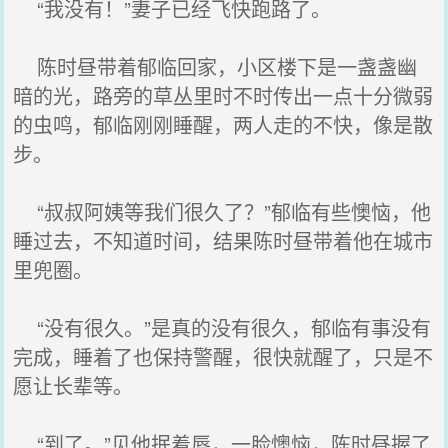
“我没有！”妻子已经飞快跑路了。
陈时昼带着郁临回家，小区楼下是一盏盏幽
暗的光，路旁的草丛里时不时传出一点十分微弱
的虫鸣，郁临刚刚睡醒，两人走的不快，像是散
步。
“叔叔阿姨等我们很久了？”郁临有些懊恼，他
睡过去，不知道时间，结果陈时昼带着他在城市
里兜圈。
“没有很久。”是真的没有很久，郁临有事没有
完成，睡着了也保持警醒，很快就醒了，只是不
愿让长辈等。
“到了。”见他抿着唇，一脸懊恼，陈时昼握了