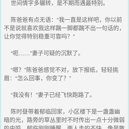
世间情字多辗转，是不期而遇最特别。
陈爸爸有点无语：“我一直是这样吧，你以前
不是说就喜欢我这样踹一脚都踹不出一句话的，
让你觉得特别稳重可靠吗？”
“呃……”妻子可疑的沉默了。
“嗯？”陈爸爸感觉不对，放下报纸，轻轻挑
眉：“怎么回事，你变了？”
“我没有！”妻子已经飞快跑路了。
陈时昼带着郁临回家，小区楼下是一盏盏幽
暗的光，路旁的草丛里时不时传出一点十分微弱
的虫鸣，郁临刚刚睡醒，两人走的不快，像是散