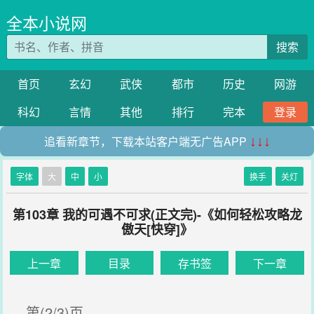
全本小说网
搜索
首页
玄幻
武侠
都市
历史
网游
科幻
言情
其他
排行
完本
登录
追看新章节，下载本站客户端无广告APP
↓↓↓
字体
大
中
小
换手
关灯
第103章 我的可遇不可求(正文完)-《如何轻松攻略龙
傲天[快穿]》
上一章
目录
存书签
下一章
第(2/3)页