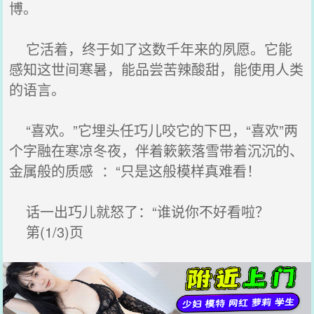
博。
它活着，终于如了这数千年来的夙愿。它能
感知这世间寒暑，能品尝苦辣酸甜，能使用人类
的语言。
“喜欢。”它埋头任巧儿咬它的下巴，“喜欢”两
个字融在寒凉冬夜，伴着簌簌落雪带着沉沉的、
金属般的质感 ：“只是这般模样真难看！
话一出巧儿就怒了：“谁说你不好看啦？
第(1/3)页