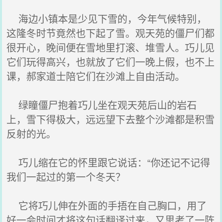
海边小镇本是少见下雪的，今年气候特别，
这隆冬时节竟然也下起了雪。观天苑的僵尸们都
很开心，晚间便在雪地里打滚、堆雪人。巧儿见
它们玩得高兴，也就放了它们一晚上假，也不上
课，郝家道士陪它们在沙滩上自由活动。
绿瞳僵尸抱着巧儿坐在观天苑后山的岩石
上，雪下得极大，远远望下去整个沙滩都是积雪
反射的光。
巧儿缩在它的怀里跟它说话：“你还记不记得
我们一起过的第一个冬天？
它将巧儿伸在外面的手捂在自己胸口，用了
好一会时间才将这句话翻译过来，又思考了一阵