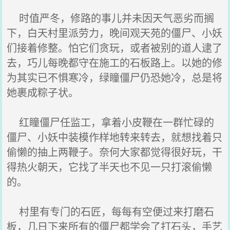
时值严冬，修路的事儿并未因天气恶劣而搁
下，白天村里派劳力，晚间观天苑的僵尸、小妖
们接着修整。怕它们贪玩，或者被别的道人逮了
去，巧儿每晚都守在施工的石板路上。以她的修
为其实已不惧寒冷，绿瞳僵尸仍恐她冷，总是将
她裹成粽子状。
红瞳僵尸任监工，拿着小皮鞭在一群忙碌的
僵尸、小妖中装模作样地转来转去，就想找着只
偷懒的抽上两鞭子。奈何大家都觉得很好玩，干
得热火朝天，它找了半天也不见一只打滚偷懒
的。
村里有专门的石匠，每每有空便过来打磨石
板，几日下来所有的僵尸都学会了打石头，手艺