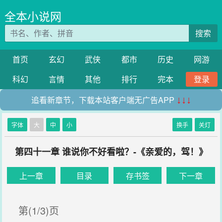
全本小说网
搜索
首页
玄幻
武侠
都市
历史
网游
科幻
言情
其他
排行
完本
登录
追看新章节，下载本站客户端无广告APP
↓↓↓
字体
大
中
小
换手
关灯
第四十一章 谁说你不好看啦？-《亲爱的，驾！》
上一章
目录
存书签
下一章
第(1/3)页