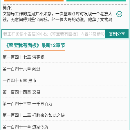
简介：
文物局工作的楚河并不如意，一次整理仓库时发现一个老放大
镜，无意间得到鉴宝面板。经一位大哥的劝说，他辞了文物局
的工作，进入一家拍卖行工作。此后，楚河顺风顺水，捡漏各种宝
物，财富唾手可得！
复制分享
您要是觉得《
鉴宝我有面板
》还不错的话请不要忘记向您QQ群和微博
微信里的朋友推荐哦！
《鉴宝我有面板》最新12章节
第一百四十七章 洪宪瓷
第一百四十六章 闲逛
一百四十五章 黑市
第一百四十四章 交易
第一百四十三章 一千五百万
第一百四十二章 打脸来的如此之快
第一百四十一章 道家令牌