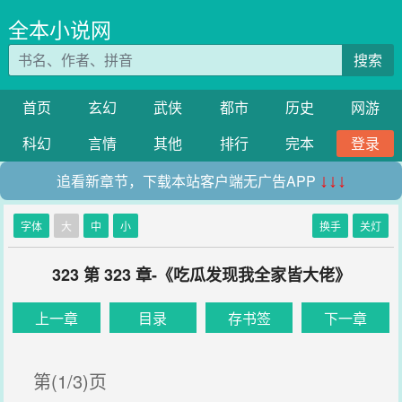
全本小说网
搜索
首页
玄幻
武侠
都市
历史
网游
科幻
言情
其他
排行
完本
登录
追看新章节，下载本站客户端无广告APP
↓↓↓
字体
大
中
小
换手
关灯
323 第 323 章-《吃瓜发现我全家皆大佬》
上一章
目录
存书签
下一章
第(1/3)页