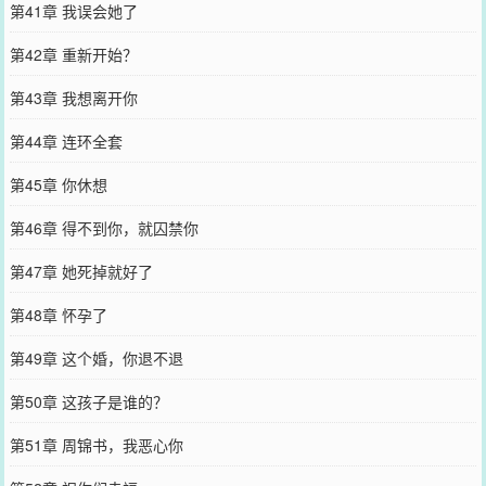
第41章 我误会她了
第42章 重新开始？
第43章 我想离开你
第44章 连环全套
第45章 你休想
第46章 得不到你，就囚禁你
第47章 她死掉就好了
第48章 怀孕了
第49章 这个婚，你退不退
第50章 这孩子是谁的？
第51章 周锦书，我恶心你