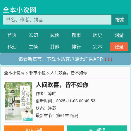
全本小说网
搜索
首页
玄幻
武侠
都市
历史
网游
科幻
言情
其他
排行
完本
登录
追看新章节，下载本站客户端无广告APP
↓↓↓
全本小说网
>
都市小说
> 人间欢喜，皆不如你
人间欢喜，皆不如你
作者：
凉吖
更新时间：2025-11-06 00:49:53
状态：连载
最新章节：
第61章 结局
加入书架
点击阅读