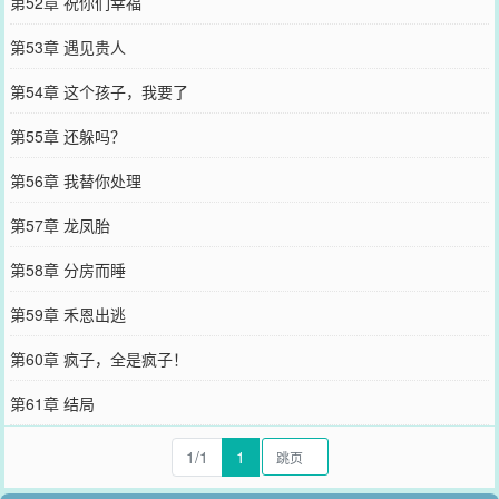
第52章 祝你们幸福
第53章 遇见贵人
第54章 这个孩子，我要了
第55章 还躲吗？
第56章 我替你处理
第57章 龙凤胎
第58章 分房而睡
第59章 禾恩出逃
第60章 疯子，全是疯子！
第61章 结局
1/1
1