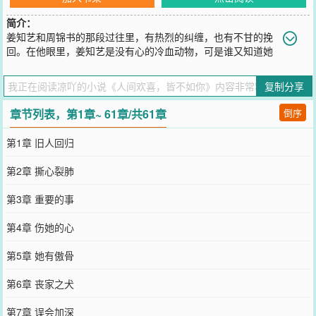
简介：
姜知艺和周锦书的那段过往里，有热烈的纠缠，也有不甘的挽
回。在他眼里，姜知艺是没有心的冷血动物，可是谁又知道她
为了周锦书丧失了自尊。他出国那天，姜知艺的孩子连同那颗心，都
被留在手术台上。本以为从此不相交的的两个人，三年后再重逢。周
复制分享
锦书冷冽道，“我不会放过你！”姜知艺就笑了。“这人间的疾苦，哪样
放过我，你又算得了什么？”
章节列表，第1章~ 61章/共61章
倒序
您要是觉得《
人间欢喜，皆不如你
》还不错的话请不要忘记向您QQ群
和微博微信里的朋友推荐哦！
第1章 旧人回归
第2章 撕心裂肺
第3章 重要的事
第4章 伤她的心
第5章 她有傲骨
第6章 丧家之犬
第7章 误会加深