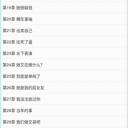
第19章 她很缺钱
第20章 横生事端
第21章 出卖自己
第22章 往死了逼
第23章 水下表演
第24章 她又在做什么？
第25章 到底是单纯了
第26章 她是我的前女友
第27章 我没法放过你
第28章 当年的事
第29章 我们做交易吧