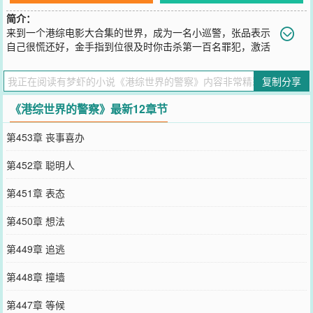
简介：
来到一个港综电影大合集的世界，成为一名小巡警，张品表示
自己很慌还好，金手指到位很及时你击杀第一百名罪犯，激活
称号“罪恶克星”一切，都从开局击毙靓坤，得到“湾仔枪神”的称号开
始……群：669378857
复制分享
您要是觉得《
港综世界的警察
》还不错的话请不要忘记向您QQ群和微
博微信里的朋友推荐哦！
《港综世界的警察》最新12章节
第453章 丧事喜办
第452章 聪明人
第451章 表态
第450章 想法
第449章 追逃
第448章 撞墙
第447章 等候