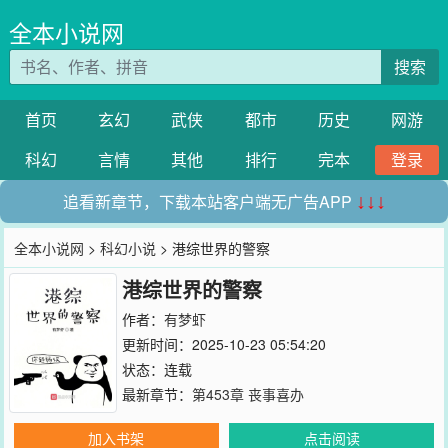
全本小说网
搜索
首页
玄幻
武侠
都市
历史
网游
科幻
言情
其他
排行
完本
登录
追看新章节，下载本站客户端无广告APP
↓↓↓
全本小说网
>
科幻小说
> 港综世界的警察
港综世界的警察
作者：
有梦虾
更新时间：2025-10-23 05:54:20
状态：连载
最新章节：
第453章 丧事喜办
加入书架
点击阅读