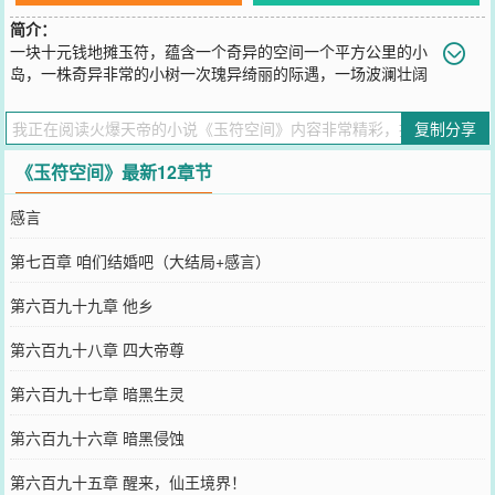
简介：
一块十元钱地摊玉符，蕴含一个奇异的空间一个平方公里的小
岛，一株奇异非常的小树一次瑰异绮丽的际遇，一场波澜壮阔
的人生ps1：不是种田文
您要是觉得《
玉符空间
》还不错的话请不要忘记向您QQ群和微博微信
复制分享
里的朋友推荐哦！
《玉符空间》最新12章节
感言
第七百章 咱们结婚吧（大结局+感言）
第六百九十九章 他乡
第六百九十八章 四大帝尊
第六百九十七章 暗黑生灵
第六百九十六章 暗黑侵蚀
第六百九十五章 醒来，仙王境界！