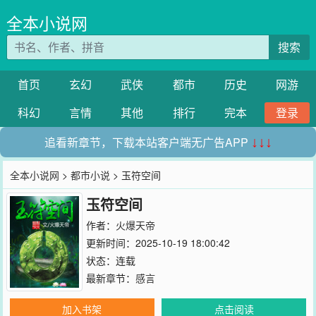
全本小说网
搜索
首页
玄幻
武侠
都市
历史
网游
科幻
言情
其他
排行
完本
登录
追看新章节，下载本站客户端无广告APP
↓↓↓
全本小说网
>
都市小说
> 玉符空间
玉符空间
作者：
火爆天帝
更新时间：2025-10-19 18:00:42
状态：连载
最新章节：
感言
加入书架
点击阅读