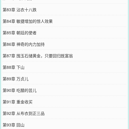
第83章 沾衣十八跌
第84章 敏捷增加的惊人效果
第85章 朝廷的使者
第86章 神奇的内力加持
第87章 囤玉石储黄金，只要回归既富翁
第88章 下山
第89章 万贞儿
第90章 吃醋的芸儿
第91章 重金收买
第92章 从布衣到正三品
第93章 回山