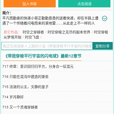
加入书架
点击阅读
简介：
平凡而勤奋的快递小哥正勤勤恳恳的送着快递，却在半路上遭
遇了一个伴随着闪电而来的滚地雷……从此走上不一样的人
生。本以为只是个游戏的世界，实际上却是真实的平行宇宙，本以为
其它作品：
时空之穿越者
/
时空穿梭之无尽的副本世界
/
时空穿梭
只是灵魂意识的穿梭，事实上身体也伴随着在平行宇宙内的历练而同
从梦境开始
/
时空飞盘
/
步成长……真实的游戏、影视的空间、不一样的历史，一切只为守护
世界而战
复制分享
您要是觉得《
带我穿梭平行宇宙的闪电球
》还不错的话请不要忘记向
您QQ群和微博微信里的朋友推荐哦！
《带我穿梭平行宇宙的闪电球》最新12章节
717 终章：意识回归归平方，分身合一征混元
716 只能在混沌中建造的堡垒
715 活泼的公主，文静的皇子
714 岁月静好
713 又一个灵魂穿越者