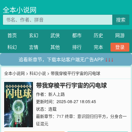
全本小说网
搜索
首页
玄幻
武侠
都市
历史
网游
科幻
言情
其他
排行
完本
登录
追看新章节，下载本站客户端无广告APP
↓↓↓
全本小说网
>
科幻小说
> 带我穿梭平行宇宙的闪电球
带我穿梭平行宇宙的闪电球
作者：
新人上路
更新时间：2025-08-27 18:05:45
状态：连载
最新章节：
717 终章：意识回归归平方，分身合一
征混元