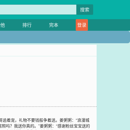
搜索
其他
排行
完本
登录
哥追着宠，礼物不要钱般争着送。姜粥粥：“浪漫城
驾照吗？我送你真的。”姜粥粥：“感谢粉丝宝宝送的