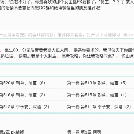
。小剧场：“总裁不好了，你最喜欢的那个女主播PK要输了。”员工：？？？某人：
错的话请不要忘记向您QQ群和微博微信里的朋友推荐哦！
、
重生60：分家后带着老婆大鱼大肉
、
换亲你要求的，我母仪天下你酸
乱扔垃圾
、
逆袭之我是个大财主
、
高考攻略，你让我攻略同桌？
、
惊山
第520章 朝暮：破茧（6）
第一卷 第519章 朝暮：破茧（5）
第516章 朝暮：破茧（2）
第一卷 第515章 朝暮：破茧（1）
第512章 季予安：深陷（3）
第一卷 第511章 季予安：深陷（2）
第2章 pk输掉
第一卷 第3章 惩罚